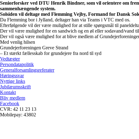
Seniorforsker ved DTU Henrik Bindner, som vil orientere om frem
sammenhængende system.
Solsiden vil deltage med Flemming Vejby, Formand for Dansk Solce
Da Flemming bor i Jylland, deltager han via Teams i VTC med os.
Efterfølgende vil der være mulighed for at stille spørgsmål til paneldelt
Der vil være mulighed for en sandwich og en øl eller sodavand/vand til
Der vil også være mulighed for at blive medlem af Grundejerforening
Med venlig hilsen
Grundejerforeningen Greve Strand
– Et stærkt fællesskab for grundejere fra nord til syd
Vedtægter
Persondatapolitik
Generalforsamlingsreferater
Høringssvar
Nyttige links
Jubilæumsskrift
Kontakt
Bliv medlem
Facebook
CVR: 42 11 23 13
Mobilepay: 43802