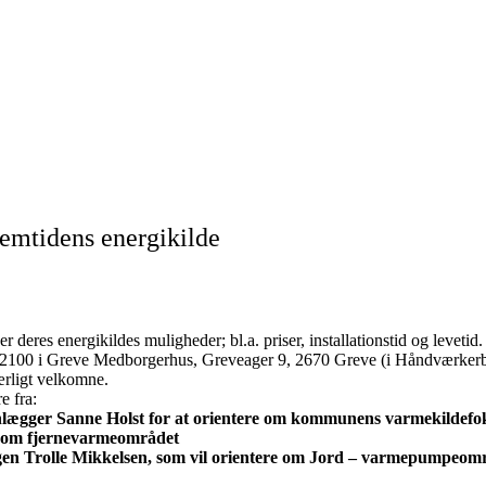
emtidens energikilde
 deres energikildes muligheder; bl.a. priser, installationstid og levetid.
 – 2100 i Greve Medborgerhus, Greveager 9, 2670 Greve (i Håndværker
rligt velkomne.
e fra:
ægger Sanne Holst for at orientere om kommunens varmekildefo
e om fjernevarmeområdet
olle Mikkelsen, som vil orientere om Jord – varmepumpeområde