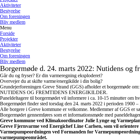
Aktiviteter
Bestyrelse
Om foreningen
Bliv medlem
Menu
Forside
Projekter
Aktiviteter
Bestyrelse
Om foreningen
Bliv medlem
Borgermøde d. 24. marts 2022: Nutidens og fr
Går du og fryser? Er din varmeregning eksploderet?
Overvejer du at skifte varme/energikilde i din bolig?
Grundejerforeningen Greve Strand (GGS) afholder et borgermøde om:
NUTIDENS OG FREMTIDENS ENERGIKILDER.
Paneldeltagere til borgermødet vil informere i ca. 10-15 minutter om hver
Borgermødet finder sted torsdag den 24. marts 2022 i perioden 1900
Alle borgere i Greve kommune er velkomne. Medlemmer af GGS er sæ
Borgermødet gennemføres som et informationsmøde med paneldeltager
Greve kommune ved Klimakoordinator Julie Lynge og Varmeplanl
Greve Fjernvarme ved Energichef Line Carlsen, som vil orienter
Varmepumpeordningen ved Formanden for Varmepumpeordningen Tr
varmepumpeområdet.