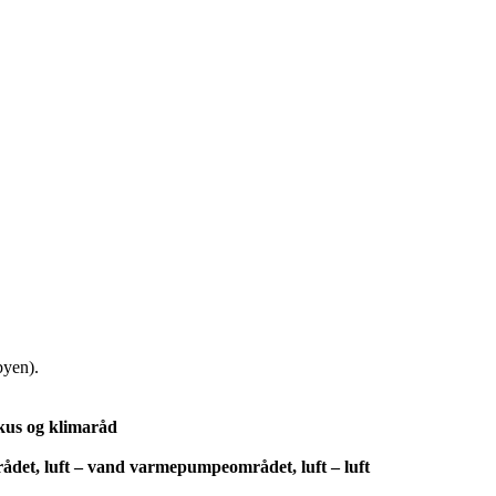
byen).
kus og klimaråd
t, luft – vand varmepumpeområdet, luft – luft