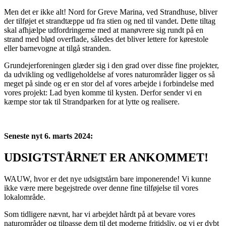
Men det er ikke alt! Nord for Greve Marina, ved Strandhuse, bliver
der tilføjet et strandtæppe ud fra stien og ned til vandet. Dette tiltag
skal afhjælpe udfordringerne med at manøvrere sig rundt på en
strand med blød overflade, således det bliver lettere for kørestole
eller barnevogne at tilgå stranden.
Grundejerforeningen glæder sig i den grad over disse fine projekter,
da udvikling og vedligeholdelse af vores naturområder ligger os så
meget på sinde og er en stor del af vores arbejde i forbindelse med
vores projekt: Lad byen komme til kysten. Derfor sender vi en
kæmpe stor tak til Strandparken for at lytte og realisere.
Seneste nyt 6. marts 2024:
UDSIGTSTÅRNET ER ANKOMMET!
WAUW, hvor er det nye udsigtstårn bare imponerende! Vi kunne
ikke være mere begejstrede over denne fine tilføjelse til vores
lokalområde.
Som tidligere nævnt, har vi arbejdet hårdt på at bevare vores
naturområder og tilpasse dem til det moderne fritidsliv, og vi er dybt