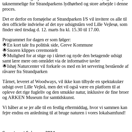
taknemmelige for Strandparkens lydhørhed og store arbejde i denne
proces.
Det er derfor en fornøjelse at Strandparken I/S vil invitere os alle til
den officielle indvielse af det nye udsigtstårn ved Lille Vejlesø, som
finder sted tirsdag d. 12. marts fra kl. 15.30 til 17.00.
Programmet for dagen er som følger:
🌟En kort tale fra politisk side, Greve Kommune
🌟Snoren klippes ceremonielt
🌟Mulighed for at stige op i tårnet og nyde den betagende udsigt
samt lære mere om området via de informative tavler
🌟Ishøj Naturcenter vil forkæle os med en let servering bestående af
råvarer fra Strandparken
Tårnet, leveret af Woodways, vil ikke kun tilbyde en spektakulær
udsigt over Lille Vejleå, men det vil også være en platform til at
opleve det rige fugleliv og den smukke natur, inklusive de fine broer
og ARKEN Museum for samtidskunst.
Vi håber at se jer alle til en festlig eftermiddag, hvor vi sammen kan
fejre endnu en anledning til at bruge naturen i vores lokalsamfund!