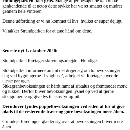
Hundigeparken fået grus.
Mange af jer besøgende kan nikke
genkendende til at netop dette stykke har været smattet og mudret
gennem hele vinteren.
Denne udfordring er vi nu kommet til livs, hvilket er super dejligt.
Vi takker Strandparken for at tage hånd om dette.
Seneste nyt 1. oktober 2020:
Strandparken foretager skovningsarbejde i Hundige.
Strandparken informere om, at det drejer sig om to bevoksninger
bag ved bygningerne ’Lynghuse’, arbejdet vil foretages over de
næste par uger.
Sitkagranbevoksningen er hårdt ramt af sitkalus og fremtræder mørk
og lukket. Derfor bliver bevoksningen lysnet op ved at fjerne
sitkagranerne og give lys til skovfyr og pil.
Derudover tyndes poppelbevoksningen ved siden af for at give
plads til de resterende træer og gøre bevoksningen mere åben.
Grundejerforeningen glæder sig over at bevoksningen bliver mere
åben.