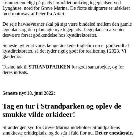
kommer endeligt på plads i området omkring legepladsen ved
Lynghuse, nord for Greve Marina. De flotte skulpturer er udskåret
med motorsav af Peter fra Artart.
De seje hav/søvæsner skal på sigt være bindeled mellem den gamle
legeplads og den planlagte nye legeplads. Legepladsen afventer
desværre forsat godkendelse hos kystdirektoratet.
Seneste nyt er at vores længe ønskede fugletårn nu er godkendt af
kystdirektoratet, så det tyder rigtig godt for realisering i 2023. Vi
glæder os!
Tusind tak til
STRANDPARKEN
for godt samarbejde, og for
deres indsats.
Seneste nyt 18. juni 2022:
Tag en tur i Strandparken og oplev de
smukke vilde orkideer!
Strandengen syd for Greve Marina indeholder Strandparkens
smukkeste orkideplads, og de står i fuld flor nu.
Det er enestående,