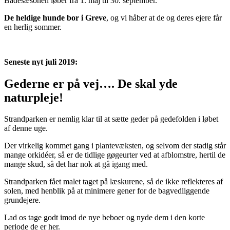
Badesæsonen løber fra 1. maj til 30. september.
De heldige hunde bor i Greve
, og vi håber at de og deres ejere får
en herlig sommer.
Seneste nyt juli 2019:
Gederne er på vej…. De skal yde
naturpleje!
Strandparken er nemlig klar til at sætte geder på gedefolden i løbet
af denne uge.
Der virkelig kommet gang i plantevæksten, og selvom der stadig står
mange orkidéer, så er de tidlige gøgeurter ved at afblomstre, hertil de
mange skud, så det har nok at gå igang med.
Strandparken fået malet taget på læskurene, så de ikke reflekteres af
solen, med henblik på at minimere gener for de bagvedliggende
grundejere.
Lad os tage godt imod de nye beboer og nyde dem i den korte
periode de er her.