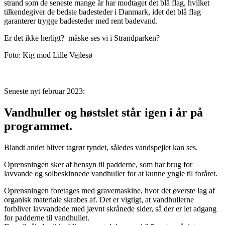
strand som de seneste mange år har modtaget det blå flag, hvilket
tilkendegiver de bedste badesteder i Danmark, idet det blå flag
garanterer trygge badesteder med rent badevand.
Er det ikke herligt? måske ses vi i Strandparken?
Foto: Kig mod Lille Vejlesø
Seneste nyt februar 2023:
Vandhuller og høstslet står igen i år på
programmet.
Blandt andet bliver tagrør tyndet, således vandspejlet kan ses.
Oprensningen sker af hensyn til padderne, som har brug for
lavvande og solbeskinnede vandhuller for at kunne yngle til foråret.
Oprensningen foretages med gravemaskine, hvor det øverste lag af
organisk materiale skrabes af. Det er vigtigt, at vandhullerne
forbliver lavvandede med jævnt skrånede sider, så der er let adgang
for padderne til vandhullet.