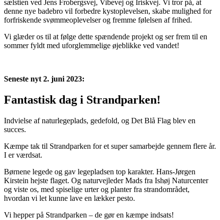
sælstien ved Jens Frobergsvej, Vibevej og Iriskvej. Vi tror på, at
denne nye badebro vil forbedre kystoplevelsen, skabe mulighed for
forfriskende svømmeoplevelser og fremme følelsen af frihed.
Vi glæder os til at følge dette spændende projekt og ser frem til en
sommer fyldt med uforglemmelige øjeblikke ved vandet!
Seneste nyt 2. juni 2023:
Fantastisk dag i Strandparken!
Indvielse af naturlegeplads, gedefold, og Det Blå Flag blev en
succes.
Kæmpe tak til Strandparken for et super samarbejde gennem flere år.
I er værdsat.
Børnene legede og gav legepladsen top karakter. Hans-Jørgen
Kirstein hejste flaget. Og naturvejleder Mads fra Ishøj Naturcenter
og viste os, med spiselige urter og planter fra strandområdet,
hvordan vi let kunne lave en lækker pesto.
Vi hepper på Strandparken – de gør en kæmpe indsats!