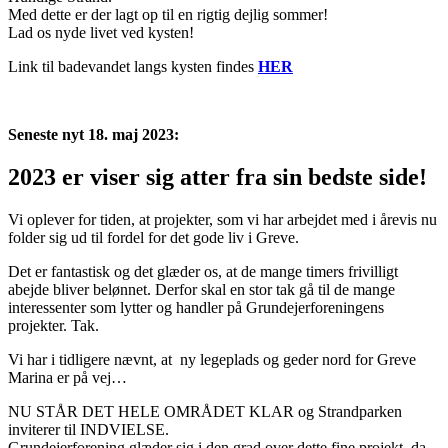
Med dette er der lagt op til en rigtig dejlig sommer!
Lad os nyde livet ved kysten!
Link til badevandet langs kysten findes
HER
Seneste nyt 18. maj 2023:
2023 er viser sig atter fra sin bedste side!
Vi oplever for tiden, at projekter, som vi har arbejdet med i årevis nu
folder sig ud til fordel for det gode liv i Greve.
Det er fantastisk og det glæder os, at de mange timers frivilligt
abejde bliver belønnet. Derfor skal en stor tak gå til de mange
interessenter som lytter og handler på Grundejerforeningens
projekter. Tak.
Vi har i tidligere nævnt, at ny legeplads og geder nord for Greve
Marina er på vej…
NU STÅR DET HELE OMRÅDET KLAR og Strandparken
inviterer til INDVIELSE.
Grundejerforening glæder sig i den grad over dette fine projekt, da