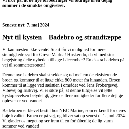
Vi tror på, at de nye forbedringer vil bidrage til en dejlig
sommer i de smukke omgivelser.
Seneste nyt: 7. maj 2024
Nyt til kysten – Badebro og strandtæppe
Vi kan næsten ikke vente! Snart får vi mulighed for mere
strandglæde syd for Greve Marina! Husker du, da vi med stor
begejstring delte nyheden tilbage i december? En ekstra badebro på
vej til sommersæsonen!
Denne nye badebro skal strække sig ud mellem de eksisterende
broer, og kommer til at ligge cirka 800 meter fra hinanden. Broen
kommer til at ligge ved sælstien i området ved Jens Frobergsvej,
Vibevej og Iriskvej. Vi er sikre på, at denne tilføjelse vil løfte
kystoplevelsen betydeligt, give os flere muligheder for flere dejlige
oplevelser ved vandet.
Badebroen er blevet bestilt hos NBC Marine, som er kendt for deres
høje kvalitet. Broen er på vej, og bliver sat op senest d. 1. juni 2024.
Vi glæder os meget og ser frem til en forhåbenlig dejlig varm
sommer ved vandet!