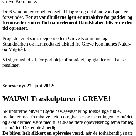
Greve Kommune.
De 6 vandhuller er helt vokset til i tagrør og det åbne vandspejl er
forsvundet.
For at vandhullerne igen er attraktive for padder og
fremtræder som et fint naturelement i landskabet, bliver de den
tid oprenset.
Projektet er et samarbejde mellem Greve Kommune og
Strandparken og har modtaget tilskud fra Greve Kommunes Natur-
og Miljøråd.
Vi siger tusind tak for god pleje af området, og glæder os til at se
resultatet.
Seneste nyt 22. juni 2022:
WAUW! Træskulpturer i GREVE!
Skulpturerne bliver til søde hav/søvæsner og forskellige fugle,
hvilket er med fremhæve netop omgivelser og stemningen i området,
og skal dermed være med til at skabe flere oplevelser og tema for leg
i området. Det er altså herligt.
De bliver helt sikkert en oplevelse værd
, når de forhåbentlig snart