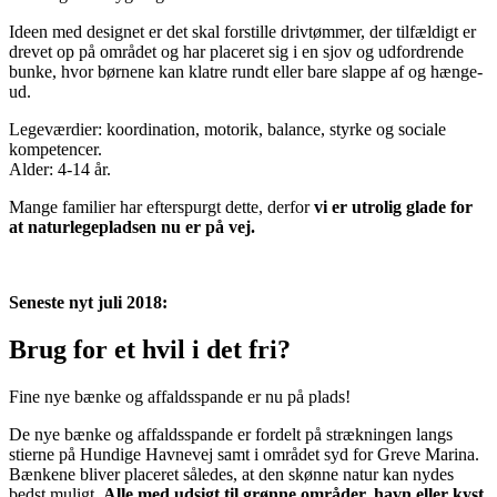
Ideen med designet er det skal forstille drivtømmer, der tilfældigt er
drevet op på området og har placeret sig i en sjov og udfordrende
bunke, hvor børnene kan klatre rundt eller bare slappe af og hænge-
ud.
Legeværdier: koordination, motorik, balance, styrke og sociale
kompetencer.
Alder: 4-14 år.
Mange familier har efterspurgt dette, derfor
vi er utrolig glade for
at naturlegepladsen nu er på vej.
Seneste nyt juli 2018:
Brug for et hvil i det fri?
Fine nye bænke og affaldsspande er nu på plads!
De nye bænke og affaldsspande er fordelt på strækningen langs
stierne på Hundige Havnevej samt i området syd for Greve Marina.
Bænkene bliver placeret således, at den skønne natur kan nydes
bedst muligt.
Alle med udsigt til grønne områder, havn eller kyst
.