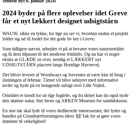
Seneste nyt 6. januar 2024:
2024 byder på flere oplevelser idet Greve
får et nyt lækkert designet udsigtstårn
WAUW, sikke en lykke, for lige nu ser vi, hvordan endnu et projekt
folder sig ud til fordel for det gode liv her i Greve.
Som tidligere nævnt, arbejder vi på at bevarer vores naturområder
og få dem tilpasset til det moderne fritidsliv. Og nu har vi noget
ekstra at GLÆDE os over, nemlig et LÆKKERT nyt
UDSIGTSTÅRN placeret langs Hundige Havnevej.
Det bliver leveret af Woodways og forventes at være klar til brug i
slutningen af februar. Tårnet vil blive udstyret med informative
tavler og byde på en betagende udsigt over Lille Vejleå.
Området er kendt for sit rige fugleliv, og fra tårnet kan du også nyde
den skønne natur, fine broer og ARKEN Museum for samtidskunst.
En stor tak skal lyde til vores dedikerede interessenter, der lytter og
handler på Grundejerforeningens ideer. 🙌 Tak for at gøre vores
drømme til virkelighed!